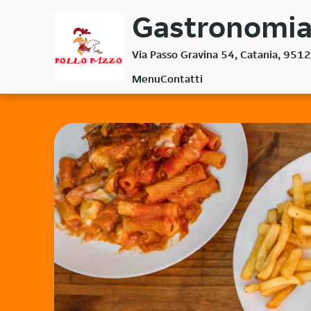
Passa
Gastronomia 
al
contenuto
Via Passo Gravina 54, Catania, 951
principale
Menu
Contatti